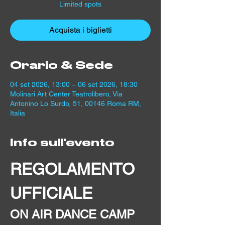
Limited spots
Acquista i biglietti
Orario & Sede
04 set 2026, 13:00 – 06 set 2026, 18:30
Molinari Art Center Teatrolibero, Via
Antonino Lo Surdo, 51, 00146 Roma RM,
Italia
Info sull'evento
REGOLAMENTO 
UFFICIALE
ON AIR DANCE CAMP 